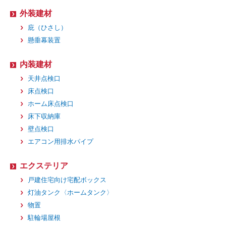
外装建材
庇（ひさし）
懸垂幕装置
内装建材
天井点検口
床点検口
ホーム床点検口
床下収納庫
壁点検口
エアコン用排水パイプ
エクステリア
戸建住宅向け宅配ボックス
灯油タンク〈ホームタンク〉
物置
駐輪場屋根