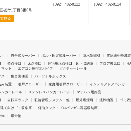
（092）482-8112
（092）482-8114
区板付1丁目3番6号
し）
嵌合式ルーバー
ボルト固定式ルーバー
防水端部材
雪庇発生軽減装
口
壁点検口
床点検口
住宅用床点検口・床下収納庫
フロア換気口
H
きマット
エアコン用排水パイプ
ピクチャーレール
クス
集合郵便受
パーソナルボックス
込み装置
引戸クローザー
家庭用引戸クローザー
インテリアドアハンガー
ハンガーレール
ステンレスハンガーレール
マテハン用部品
根
自転車ラック
駐輪管理システム 他
屋外喫煙所
連棟物置
ゴミ収
戸建て向けゴミ収集庫
灯油タンク・プロパンガス容器収納庫
金物
扉金物