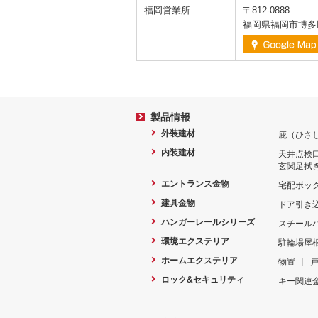
福岡営業所
〒812-0888
福岡県福岡市博多
製品情報
外装建材
庇（ひさ
内装建材
天井点検
玄関足拭
エントランス金物
宅配ボッ
建具金物
ドア引き
ハンガーレールシリーズ
スチール
環境エクステリア
駐輪場屋
ホームエクステリア
物置
ロック&セキュリティ
キー関連