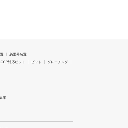
置
懸垂幕装置
ACCP対応ピット
ピット
グレーチング
集庫