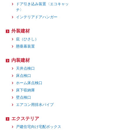
ドア引き込み装置〈エコキャッ
チ〉
インテリアドアハンガー
外装建材
庇（ひさし）
懸垂幕装置
内装建材
天井点検口
床点検口
ホーム床点検口
床下収納庫
壁点検口
エアコン用排水パイプ
エクステリア
戸建住宅向け宅配ボックス