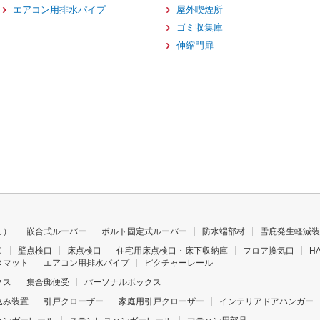
エアコン用排水パイプ
屋外喫煙所
ゴミ収集庫
伸縮門扉
し）
嵌合式ルーバー
ボルト固定式ルーバー
防水端部材
雪庇発生軽減装
口
壁点検口
床点検口
住宅用床点検口・床下収納庫
フロア換気口
H
きマット
エアコン用排水パイプ
ピクチャーレール
クス
集合郵便受
パーソナルボックス
込み装置
引戸クローザー
家庭用引戸クローザー
インテリアドアハンガー