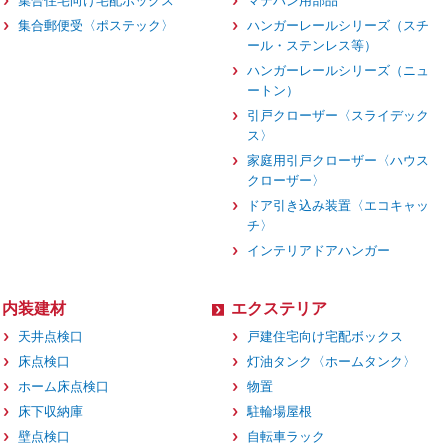
集合住宅向け宅配ボックス
マテハン用部品
集合郵便受〈ポステック〉
ハンガーレールシリーズ（スチ
ール・ステンレス等）
ハンガーレールシリーズ（ニュ
ートン）
引戸クローザー〈スライデック
ス〉
家庭用引戸クローザー〈ハウス
クローザー〉
ドア引き込み装置〈エコキャッ
チ〉
インテリアドアハンガー
内装建材
エクステリア
天井点検口
戸建住宅向け宅配ボックス
床点検口
灯油タンク〈ホームタンク〉
ホーム床点検口
物置
床下収納庫
駐輪場屋根
壁点検口
自転車ラック