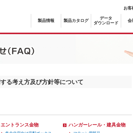
お客
データ
製品情報
製品カタログ
会
ダウンロード
）
関する考え方及び方針等について
エントランス金物
ハンガーレール・建具金物