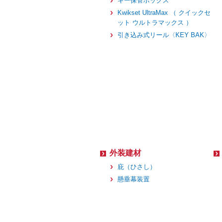
キー保管ボックス
Kwikset UltraMax （ クイックセ
ット ウルトラマックス ）
引き込み式リール〈KEY BAK〉
外装建材
庇（ひさし）
懸垂幕装置