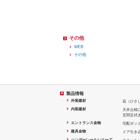
その他
WEB
その他
製品情報
外装建材
庇（ひさ
内装建材
天井点検
玄関足拭
エントランス金物
宅配ボッ
建具金物
ドア引き
ハンガーレールシリーズ