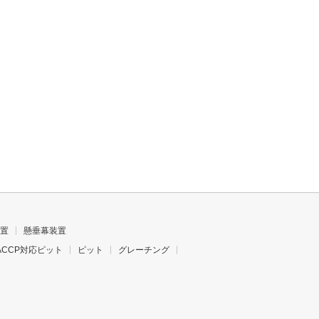
置
懸垂幕装置
ACCP対応ピット
ピット
グレーチング