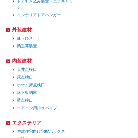
ドア引き込み装置〈エコキャッ
チ〉
インテリアドアハンガー
外装建材
庇（ひさし）
懸垂幕装置
内装建材
天井点検口
床点検口
ホーム床点検口
床下収納庫
壁点検口
エアコン用排水パイプ
エクステリア
戸建住宅向け宅配ボックス