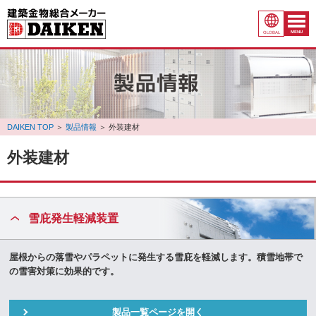
MENU
GLOBAL
DAIKEN TOP
＞
製品情報
＞
外装建材
外装建材
雪庇発生軽減装置
屋根からの落雪やパラペットに発生する雪庇を軽減します。積雪地帯で
の雪害対策に効果的です。
製品一覧ページを開く