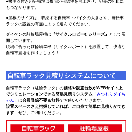
●照明器付きの駐輪場は夜間の視認性を向上させ、犯罪の抑止に
もつながります。
●屋根のサイズは、収納する自転車・バイクの大きさや、自転車
ラックの設置の有無によって選んでください。
ダイケンの駐輪場屋根は
『サイクルロビー® シリーズ』
として展
開しています。
現場に合った駐輪場屋根（サイクルポート）を設置して、快適な
自転車置場を作りましょう！
自転車ラック見積りシステムについて
自転車ラック（駐輪ラック）の
価格や設置台数がWEBサイト上
でシミュレーションできる簡易見積りシステム
「みつもりダイち
ゃん」
は
会員登録不要＆無料
でお使いいただけます。
設置スペースさえ把握していれば、ご自身で簡単に見積りができ
ます
。ぜひ、ご利用ください。