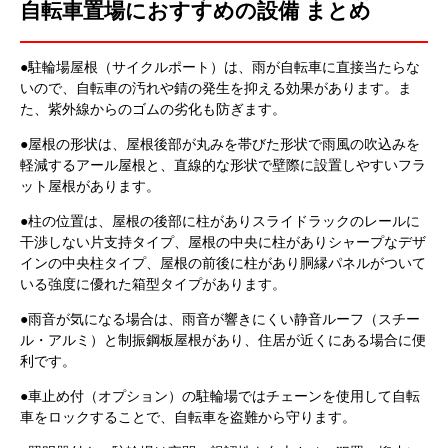
自転車置場におすすめの設備 まとめ
●駐輪場屋根（サイクルポート）は、雨が自転車に直接当たらな
いので、自転車の汚れや錆の発生を抑える効果があります。ま
た、紫外線からのゴムの劣化も防ぎます。
●屋根の形状は、屋根後部が丸みを帯びた形状で雨風の吹込みを
軽減するアール屋根と、直線的な形状で壁際に設置しやすいフラ
ット屋根があります。
●柱の位置は、屋根の後部に柱がありスライドラックのレールに
干渉しない片支持タイプ、屋根の中央に柱がありシャープなデザ
インの中央柱タイプ、屋根の前後に柱があり胴縁パネルがついて
いる強度に優れた箱型タイプがあります。
●雨音が気になる場合は、雨音が響きにくい静音ルーフ（スチー
ル・アルミ）と制振鋼板屋根があり、住居が近くにある場合に便
利です。
●車止め付（オプション）の駐輪場ではチェーンを使用して自転
車をロックすることで、自転車を盗難から守ります。