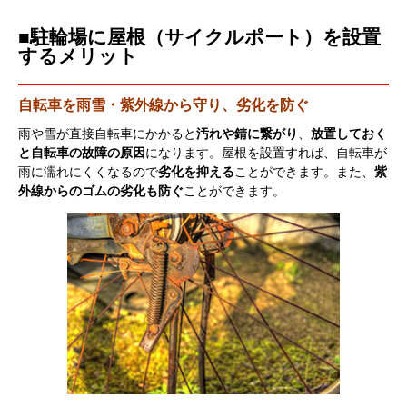
■駐輪場に屋根（サイクルポート）を設置
するメリット
自転車を雨雪・紫外線から守り、劣化を防ぐ
雨や雪が直接自転車にかかると
汚れや錆に繋がり
、
放置しておく
と自転車の故障の原因
になります。屋根を設置すれば、自転車が
雨に濡れにくくなるので
劣化を抑える
ことができます。また、
紫
外線からのゴムの劣化も防ぐ
ことができます。