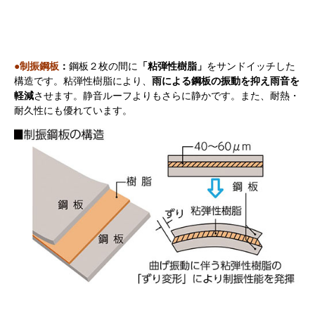
●制振鋼板
：
鋼板２枚の間に
「粘弾性樹脂」
をサンドイッチした
構造です。粘弾性樹脂により、
雨による鋼板の振動を抑え雨音を
軽減
させます。
静音ルーフよりもさらに静かです。また、耐熱・
耐久性にも優れています。