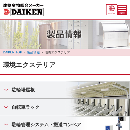
MENU
GLOBAL
DAIKEN TOP
＞
製品情報
＞
環境エクステリア
環境エクステリア
駐輪場屋根
自転車ラック
駐輪管理システム・搬送コンベア