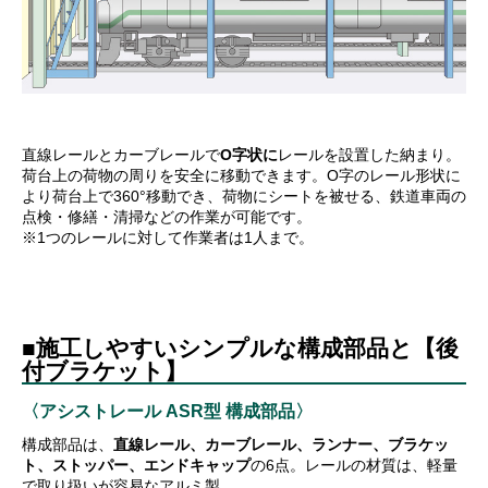
直線レールとカーブレールで
O字状に
レールを設置した納まり。
荷台上の荷物の周りを安全に移動できます。O字のレール形状に
より荷台上で360°移動でき、荷物にシートを被せる、鉄道車両の
点検・修繕・清掃などの作業が可能です。
※1つのレールに対して作業者は1人まで。
■施工しやすいシンプルな構成部品と【後
付ブラケット】
〈アシストレール ASR型 構成部品〉
構成部品は、
直線レール、カーブレール、ランナー、ブラケッ
ト、ストッパー、エンドキャップ
の6点。レールの材質は、軽量
で取り扱いが容易なアルミ製。