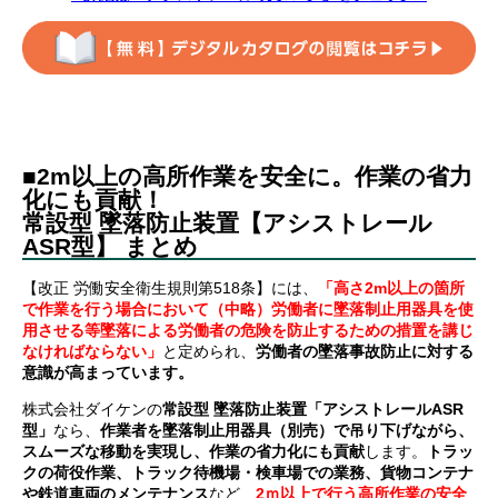
■2m以上の高所作業を安全に。作業の省力
化にも貢献！
常設型 墜落防止装置【アシストレール
ASR型】 まとめ
【改正 労働安全衛生規則第518条】には、
「高さ2m以上の箇所
で作業を行う場合において（中略）労働者に墜落制止用器具を使
用させる等墜落による労働者の危険を防止するための措置を講じ
なければならない」
と定められ、
労働者の墜落事故防止に対する
意識が高まっています。
株式会社ダイケンの
常設型 墜落防止装置「アシストレールASR
型」
なら、
作業者を墜落制止用器具（別売）で吊り下げながら、
スムーズな移動を実現し、作業の省力化にも貢献
します。
トラッ
クの荷役作業、トラック待機場・検車場での業務、貨物コンテナ
や鉄道車両のメンテナンス
など、
2ｍ以上で行う高所作業の安全