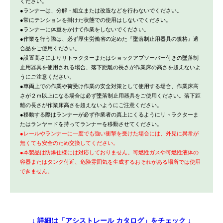
ください。
●ランナーは、分解・組立または改造などを行わないでください。
●常にテンションを掛けた状態での使用はしないでください。
●ランナーに体重をかけて作業をしないでください。
●作業を行う際は、必ず厚生労働省の定めた『墜落制止用器具の規格』適
合品をご使用ください。
●設置高さによりリトラクターまたはショックアブソーバー付きの墜落制
止用器具を使用される場合、落下距離の長さが作業床の高さを超えないよ
うにご注意ください。
●車両上での作業や荷受け作業の安全対策として使用する場合、作業床高
さが２ｍ以上になる場合は必ず墜落制止用器具をご使用ください。落下距
離の長さが作業床高さを超えないようにご注意ください。
●移動する際はランナーが必ず作業者の真上にくるようにリトラクターま
たはランヤードを持ってランナーを移動させてください。
●レールやランナーに一度でも強い衝撃を受けた場合には、外見に異常が
無くても安全のため交換してください。
●本製品は防爆仕様には対応しておりません。可燃性ガスや可燃性液体の
容器またはタンク付近、危険雰囲気を生成するおそれがある場所では使用
できません。
↓ 詳細は「アシストレール カタログ」をチェック
↓