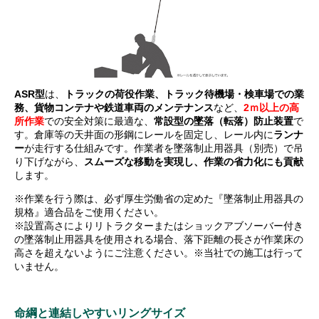
ASR型
は、
トラックの荷役作業、トラック待機場・検車場での業
務、貨物コンテナや鉄道車両のメンテナンス
など
、
2ｍ以上
の高
所作業
で
の安全対策に最適な、
常設型の墜落（転落）防止装置
で
す。倉庫等の天井面の形鋼にレールを固定し、レール内に
ランナ
ー
が走行する仕組みです。作業者を墜落制止用器具（別売）で吊
り下げながら、
スムーズな移動を実現し、作業の省力化にも貢献
します。
※作業を行う際は、必ず厚生労働省の定めた『墜落制止用器具の
規格』適合品をご使用ください。
※設置高さによりリトラクターまたはショックアブソーバー付き
の墜落制止用器具を使用される場合、落下距離の長さが作業床の
高さを超えないようにご注意ください。※当社での施工は行って
いません。
命綱と連結しやすいリングサイズ