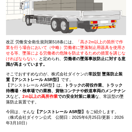
改正 労働安全衛生規則第518条には、
「高さ2m以上の箇所で作
業を行う場合において（中略）労働者に墜落制止用器具を使用さ
せる等、墜落による労働者の危険を防止するための措置を講じな
ければならない」
と定められ、
労働者の墜落事故防止に対する意
識が高まっています。
そこでおすすめなのが、株式会社ダイケンの
常設型 墜落防止装
置【アシストレール ASR型】
です。
【アシストレール ASR型】は、
トラックの荷役作業、トラック
待機場・検車場での業務、貨物コンテナや鉄道車両のメンテナン
ス
など
、
2ｍ以上の高所作業
での安全対策に最適
な、常設型の墜
落防止装置です。
今回は、そんな
【アシストレール ASR型】
をご紹介します。
（株式会社ダイケン公式 公開日：2025年6月25日/更新：2026
年3月10日）