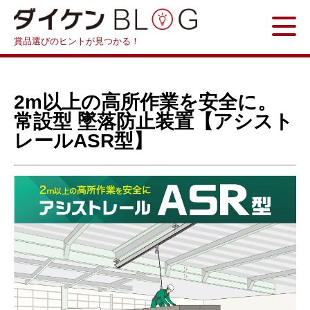
賞品選びのヒントが見つかる！
2m以上の高所作業を安全に。
常設型 墜落防止装置【アシスト
レールASR型】