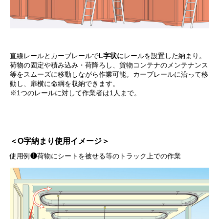
直線レールとカーブレールで
L字状に
レールを設置した納まり。
荷物の固定や積み込み・荷降ろし、貨物コンテナのメンテナンス
等をスムーズに移動しながら作業可能。カーブレールに沿って移
動し、扉横に命綱を収納できます。
※1つのレールに対して作業者は1人まで。
＜O字納まり使用イメージ＞
使用例❶荷物にシートを被せる等のトラック上での作業