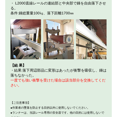
・ L2000直線レールの連結部と中央部で錘を自由落下させ
る。
条件:錘総重量100㎏、落下距離1700㎜
【結 果】
・結果:落下周辺部品に変形はあったが衝撃を吸収し、錘は
落ちなかった。
一度でも強い衝撃を受けた場合は該当部分を交換してくだ
さい。
【ご注意事項】
●作業者の墜落を防止する目的以外に使用しないでください。
●ランナーは、当該レール専用の安全器です。他の目的には使用しないで