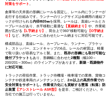
対策をサポート
。
倉庫等の天井面の形鋼にレールを固定し、レール内にランナーが
走行する仕組みです。ランナーのリングサイズは命綱用の連結フ
ックが付けられる
内径Φ20㎜
を採用。レールは、直線レールとカ
ーブレールがあり、水平移動に最適な
【直線納まり】
や、作業範
囲が広がる
【L字納まり】
、荷台上で360°移動可能な
【O字納ま
り】
など、利用シーンに合わせたレール納まりに対応可能です。
構成部品は、直線レール、カーブレール、ランナー、ブラケッ
ト、ストッパー、エンドキャップの6点。レールの材質は、軽量
で取り扱いが容易なアルミ製。また、
既存の形鋼にも取付可能な
後付ブラケット
もあり、形鋼幅に合わせた
2種類
（幅100～
200/201～300㎜）のラインアップがあります。
新築・既築物件
に対応可能
。
トラックの荷役作業、トラック待機場・検車場での業務、貨物コ
ンテナや鉄道車両のメンテナンスなど、
2ｍ以上の高所作業
での
安全対策をサポートし、作業省力化にも貢献する
墜落（転落）防
止装置
【アシストレール ASR型】
を是非、ご検討ください。※
当社での施工は行っていません。