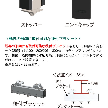
〈既設の形鋼に取付可能な後付ブラケット〉
既存の形鋼にも取付可能な後付ブラケット
もあり、形鋼幅に合わ
せた
2種類
（幅100～200/201～300㎜）のラインアップがありま
す。
新築・既築物件に対応可能
。形鋼にひっかけ、ボルトで締め
付けることで設置できます。
※厚みは8～22㎜まで。