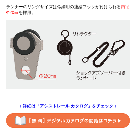
ランナーのリングサイズは命綱用の連結フックが付けられる
内径
Φ20㎜
を採用。
↓ 詳細は「アシストレール カタログ」をチェック
↓