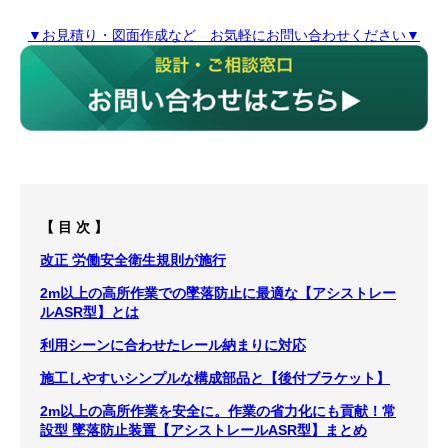
▼お見積り・図面作成など お気軽にお問い合わせください▼
【 目 次 】
改正 労働安全衛生規則が施行
2m以上の高所作業での墜落防止に最適な【アシストレー
ルASR型】とは
利用シーンに合わせたレール納まりに対応
施工しやすいシンプルな構成部品と【後付ブラケット】
2m以上の高所作業を安全に。作業の省力化にも貢献！常
設型 墜落防止装置【アシストレールASR型】まとめ