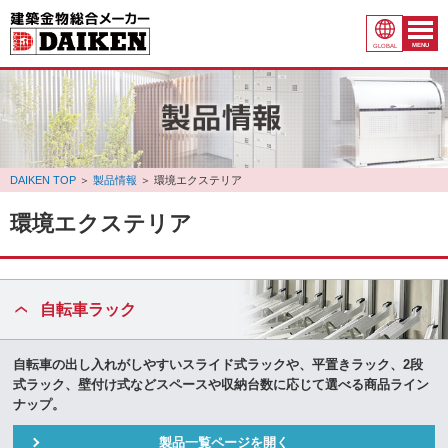
MENU
GLOBAL
DAIKEN TOP
＞
製品情報
＞
環境エクステリア
環境エクステリア
自転車ラック
自転車の出し入れがしやすいスライド式ラックや、平置きラック、2段
式ラック、壁付け式などスペースや収納台数に応じて選べる商品ライン
ナップ。
製品一覧ページを開く