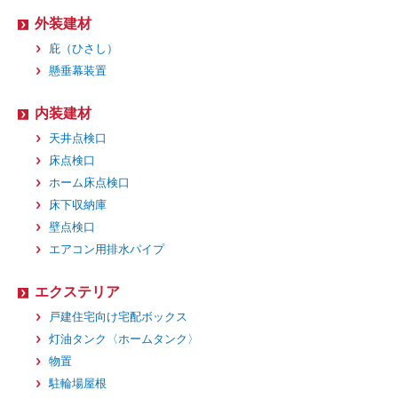
外装建材
庇（ひさし）
懸垂幕装置
内装建材
天井点検口
床点検口
ホーム床点検口
床下収納庫
壁点検口
エアコン用排水パイプ
エクステリア
戸建住宅向け宅配ボックス
灯油タンク〈ホームタンク〉
物置
駐輪場屋根