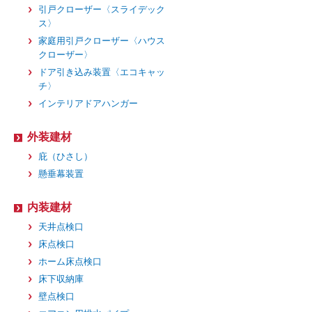
引戸クローザー〈スライデック
ス〉
家庭用引戸クローザー〈ハウス
クローザー〉
ドア引き込み装置〈エコキャッ
チ〉
インテリアドアハンガー
外装建材
庇（ひさし）
懸垂幕装置
内装建材
天井点検口
床点検口
ホーム床点検口
床下収納庫
壁点検口