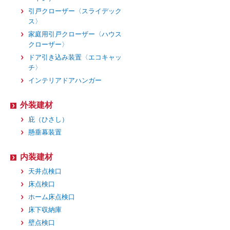
引戸クローザー〈スライデック
ス〉
家庭用引戸クローザー〈ハウス
クローザー〉
ドア引き込み装置〈エコキャッ
チ〉
インテリアドアハンガー
外装建材
庇（ひさし）
懸垂幕装置
内装建材
天井点検口
床点検口
ホーム床点検口
床下収納庫
壁点検口