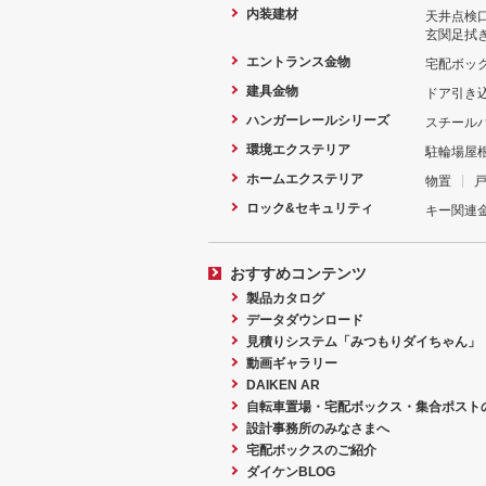
内装建材
天井点検
玄関足拭
エントランス金物
宅配ボッ
建具金物
ドア引き
ハンガーレールシリーズ
スチール
環境エクステリア
駐輪場屋
ホームエクステリア
物置
ロック&セキュリティ
キー関連
おすすめコンテンツ
製品カタログ
データダウンロード
見積りシステム「みつもりダイちゃん」
動画ギャラリー
DAIKEN AR
自転車置場・宅配ボックス・集合ポスト
設計事務所のみなさまへ
宅配ボックスのご紹介
ダイケンBLOG