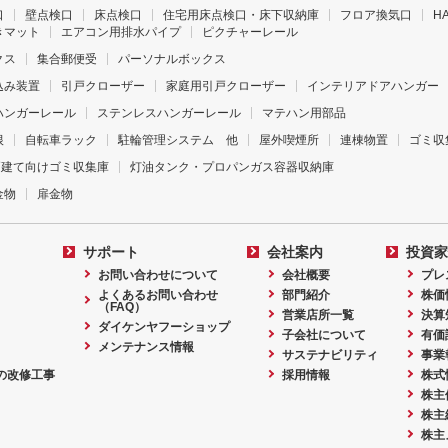
口
壁点検口
床点検口
住宅用床点検口・床下収納庫
フロア換気口
H
きマット
エアコン用排水パイプ
ピクチャーレール
クス
集合郵便受
パーソナルボックス
込み装置
引戸クローザー
家庭用引戸クローザー
インテリアドアハンガー
ハンガーレール
ステンレスハンガーレール
マテハン用部品
根
自転車ラック
駐輪管理システム 他
屋外喫煙所
連棟物置
ゴミ収
戸建て向けゴミ収集庫
灯油タンク・プロパンガス容器収納庫
金物
扉金物
サポート
会社案内
投資家
お問い合わせについて
会社概要
プレ
よくあるお問い合わせ
部門紹介
株価
（FAQ）
営業店所一覧
決算
ダイケンヤフーショップ
子会社について
有価
メンテナンス情報
サステナビリティ
事業
の改修工事
採用情報
株式
株主
株主
株主