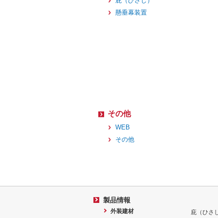
庇（ひさし）
懸垂幕装置
その他
WEB
その他
製品情報
外装建材
庇（ひさ