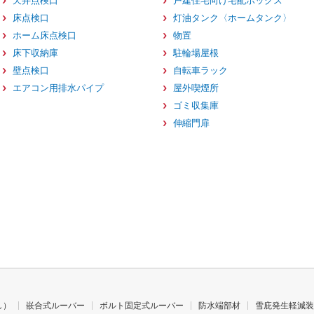
天井点検口
戸建住宅向け宅配ボックス
床点検口
灯油タンク〈ホームタンク〉
ホーム床点検口
物置
床下収納庫
駐輪場屋根
壁点検口
自転車ラック
エアコン用排水パイプ
屋外喫煙所
ゴミ収集庫
伸縮門扉
し）
嵌合式ルーバー
ボルト固定式ルーバー
防水端部材
雪庇発生軽減装