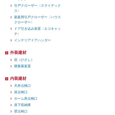
引戸クローザー〈スライデック
ス〉
家庭用引戸クローザー〈ハウス
クローザー〉
ドア引き込み装置〈エコキャッ
チ〉
インテリアドアハンガー
外装建材
庇（ひさし）
懸垂幕装置
内装建材
天井点検口
床点検口
ホーム床点検口
床下収納庫
壁点検口