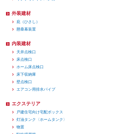
外装建材
庇（ひさし）
懸垂幕装置
内装建材
天井点検口
床点検口
ホーム床点検口
床下収納庫
壁点検口
エアコン用排水パイプ
エクステリア
戸建住宅向け宅配ボックス
灯油タンク〈ホームタンク〉
物置