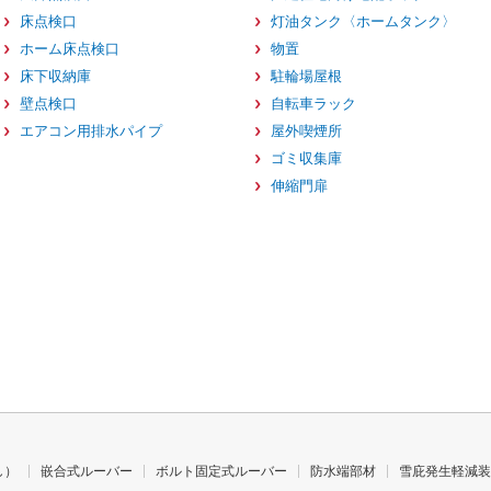
床点検口
灯油タンク〈ホームタンク〉
ホーム床点検口
物置
床下収納庫
駐輪場屋根
壁点検口
自転車ラック
エアコン用排水パイプ
屋外喫煙所
ゴミ収集庫
伸縮門扉
し）
嵌合式ルーバー
ボルト固定式ルーバー
防水端部材
雪庇発生軽減装