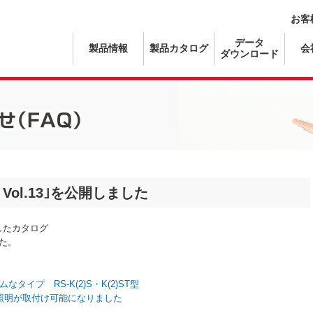
お客
データ
製品情報
製品カタログ
会
ダウンロード
）
Vol.13｣を公開しました
したカタログ
した。
タイプ RS-K(2)S・K(2)ST型
D照明が取付け可能になりました