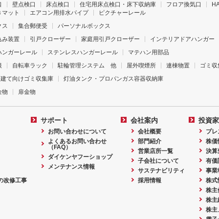
口
壁点検口
床点検口
住宅用床点検口・床下収納庫
フロア換気口
H
きマット
エアコン用排水パイプ
ピクチャーレール
クス
集合郵便受
パーソナルボックス
込み装置
引戸クローザー
家庭用引戸クローザー
インテリアドアハンガー
ハンガーレール
ステンレスハンガーレール
マテハン用部品
根
自転車ラック
駐輪管理システム 他
屋外喫煙所
連棟物置
ゴミ収
戸建て向けゴミ収集庫
灯油タンク・プロパンガス容器収納庫
金物
扉金物
サポート
会社案内
投資家
お問い合わせについて
会社概要
プレ
よくあるお問い合わせ
部門紹介
株価
（FAQ）
営業店所一覧
決算
ダイケンヤフーショップ
子会社について
有価
メンテナンス情報
サステナビリティ
事業
の改修工事
採用情報
株式
株主
株主
株主