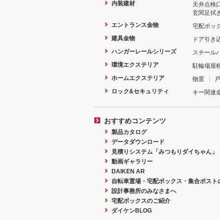
内装建材
天井点検
玄関足拭
エントランス金物
宅配ボッ
建具金物
ドア引き
ハンガーレールシリーズ
スチール
環境エクステリア
駐輪場屋
ホームエクステリア
物置
ロック&セキュリティ
キー関連
おすすめコンテンツ
製品カタログ
データダウンロード
見積りシステム「みつもりダイちゃん」
動画ギャラリー
DAIKEN AR
自転車置場・宅配ボックス・集合ポスト
設計事務所のみなさまへ
宅配ボックスのご紹介
ダイケンBLOG