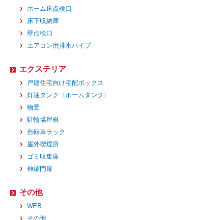
ホーム床点検口
床下収納庫
壁点検口
エアコン用排水パイプ
エクステリア
戸建住宅向け宅配ボックス
灯油タンク〈ホームタンク〉
物置
駐輪場屋根
自転車ラック
屋外喫煙所
ゴミ収集庫
伸縮門扉
その他
WEB
その他