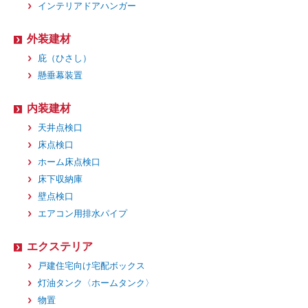
インテリアドアハンガー
外装建材
庇（ひさし）
懸垂幕装置
内装建材
天井点検口
床点検口
ホーム床点検口
床下収納庫
壁点検口
エアコン用排水パイプ
エクステリア
戸建住宅向け宅配ボックス
灯油タンク〈ホームタンク〉
物置