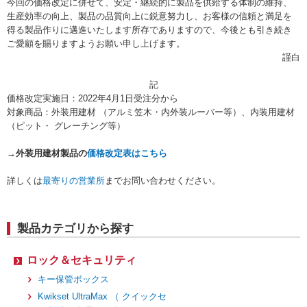
今回の価格改定に併せて、安定・継続的に製品を供給する体制の維持、
生産効率の向上、製品の品質向上に鋭意努力し、お客様の信頼と満足を
得る製品作りに邁進いたします所存でありますので、今後とも引き続き
ご愛顧を賜りますようお願い申し上げます。
謹白
記
価格改定実施日：2022年4月1日受注分から
対象商品：外装用建材 （アルミ笠木・内外装ルーバー等）、内装用建材
（ピット・ グレーチング等）
→
外装用建材製品の
価格改定表はこちら
詳しくは
最寄りの営業所
までお問い合わせください。
製品カテゴリから探す
ロック＆セキュリティ
キー保管ボックス
Kwikset UltraMax （ クイックセ