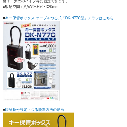
格子、太めのパイプ等に固定できます。
●収納空間：約W70×H70×D20mm
■
キー保管ボックス ケーブルつる式「DK-N77C型」チラシはこちら
■
暗証番号設定・つる脱着方法の動画