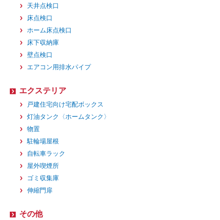
天井点検口
床点検口
ホーム床点検口
床下収納庫
壁点検口
エアコン用排水パイプ
エクステリア
戸建住宅向け宅配ボックス
灯油タンク〈ホームタンク〉
物置
駐輪場屋根
自転車ラック
屋外喫煙所
ゴミ収集庫
伸縮門扉
その他