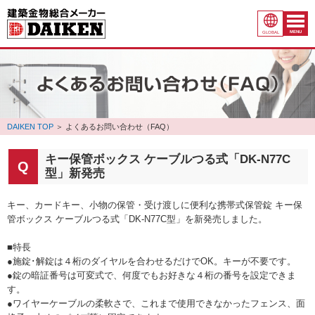
MENU
GLOBAL
DAIKEN TOP
＞
よくあるお問い合わせ（FAQ）
キー保管ボックス ケーブルつる式「DK-N77C
型」新発売
キー、カードキー、小物の保管・受け渡しに便利な携帯式保管錠 キー保
管ボックス ケーブルつる式「DK-N77C型」を新発売しました。
■特長
●施錠･解錠は４桁のダイヤルを合わせるだけでOK。キーが不要です。
●錠の暗証番号は可変式で、何度でもお好きな４桁の番号を設定できま
す。
●ワイヤーケーブルの柔軟さで、これまで使用できなかったフェンス、面