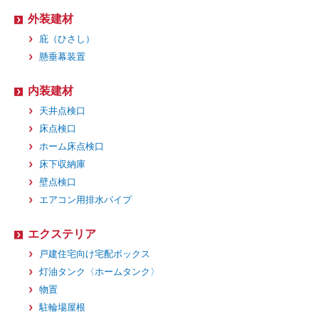
外装建材
庇（ひさし）
懸垂幕装置
内装建材
天井点検口
床点検口
ホーム床点検口
床下収納庫
壁点検口
エアコン用排水パイプ
エクステリア
戸建住宅向け宅配ボックス
灯油タンク〈ホームタンク〉
物置
駐輪場屋根